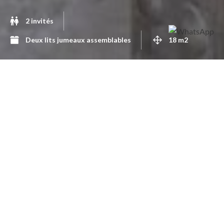
2 invités
Deux lits jumeaux assemblables
18 m2
Spacieuse, lumineuse et fraiche l’été.
Cette chambre spacieuse (17 m2), haute sous plafond (3,50
m), est située à l’étage, derrière la maison, au bout d’un
couloir extérieur caché par de hauts bambous.
Le plafond laisse apparentes les poutres brutes de cyprès
reliées par un assemblage de roseaux. Les murs en terre
revêtus de plâtre, le sol en chaux tassée et cirée, les fenêtres
et le mobilier en cèdre confèrent à cette chambre sa douce
atmosphère naturelle.