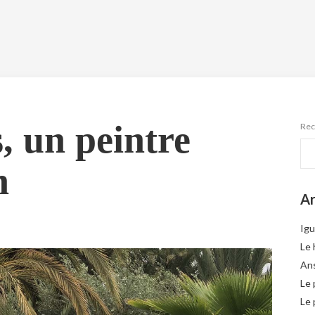
, un peintre
Rec
n
Ar
Igu
Le 
Ans
Le 
Le 