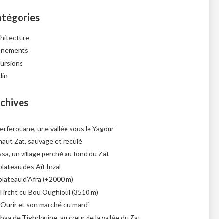
tégories
hitecture
ènements
ursions
din
chives
erferouane, une vallée sous le Yagour
haut Zat, sauvage et reculé
sa, un village perché au fond du Zat
plateau des Aït Inzal
plateau d’Afra (+2000 m)
Tircht ou Bou Oughioul (3510 m)
 Ourir et son marché du mardi
rbaa de Tighdouine, au cœur de la vallée du Zat