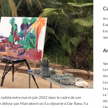
Ca
Arc
Év
Exc
Jar
Ar
Igu
Le 
Ans
Le 
Le 
Le 
 Jadida entre mai et juin 2022 dans le cadre de son
Aït
n détour par Marrakech où il a séjourné à Dar Rana. Il a
L’A